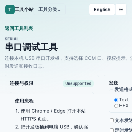
工具小站
工具分类
T
⌄
English
☼
返回工具列表
SERIAL
串口调试工具
连接本机 USB 串口开发板，支持选择 COM 口、授权提示、
时发送和接收日志。
发送
连接与权限
Unsupported
发送格
Text
使用流程
HEX
使用 Chrome / Edge 打开本站
HTTPS 页面。
文本发送
把开发板插到电脑 USB，确认驱
定时发