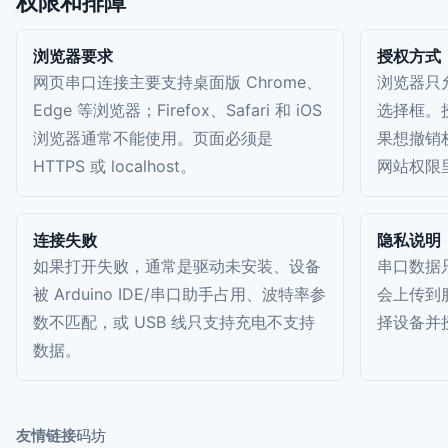
权限和排障
浏览器要求
授权方式
网页串口连接主要支持桌面版 Chrome、
浏览器只
Edge 等浏览器；Firefox、Safari 和 iOS
选择框。
浏览器通常不能使用。页面必须是
果想撤销
HTTPS 或 localhost。
网站权限
连接失败
隐私说明
如果打开失败，通常是驱动未安装、设备
串口数据
被 Arduino IDE/串口助手占用、波特率参
会上传到
数不匹配，或 USB 线只支持充电不支持
择设备并
数据。
友情链接
码坊