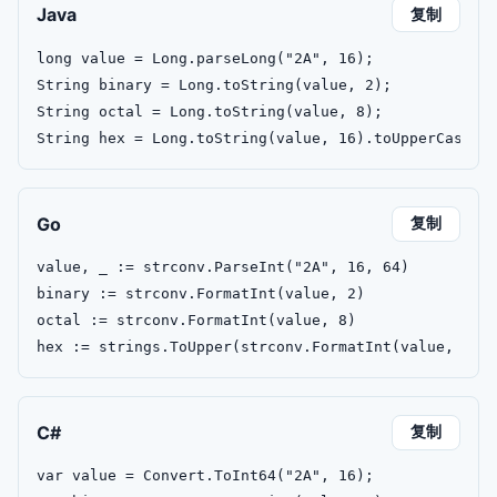
Java
复制
long value = Long.parseLong("2A", 16);

String binary = Long.toString(value, 2);

String octal = Long.toString(value, 8);

String hex = Long.toString(value, 16).toUpperCase()
Go
复制
value, _ := strconv.ParseInt("2A", 16, 64)

binary := strconv.FormatInt(value, 2)

octal := strconv.FormatInt(value, 8)

hex := strings.ToUpper(strconv.FormatInt(value, 16)
C#
复制
var value = Convert.ToInt64("2A", 16);
