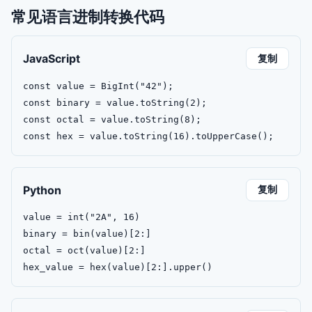
常见语言进制转换代码
JavaScript
复制
const value = BigInt("42");

const binary = value.toString(2);

const octal = value.toString(8);

const hex = value.toString(16).toUpperCase();
Python
复制
value = int("2A", 16)

binary = bin(value)[2:]

octal = oct(value)[2:]

hex_value = hex(value)[2:].upper()