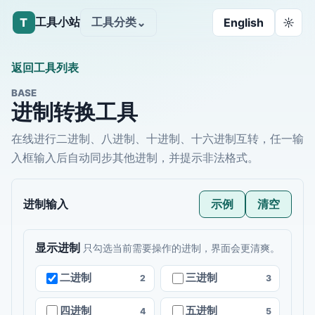
工具小站
工具分类
T
⌄
English
☼
返回工具列表
BASE
进制转换工具
在线进行二进制、八进制、十进制、十六进制互转，任一输
入框输入后自动同步其他进制，并提示非法格式。
进制输入
示例
清空
显示进制
只勾选当前需要操作的进制，界面会更清爽。
二进制
三进制
2
3
四进制
五进制
4
5