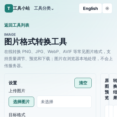
工具小站
工具分类
T
⌄
English
☼
返回工具列表
IMAGE
图片格式转换工具
在线转换 PNG、JPG、WebP、AVIF 等常见图片格式，支
持质量调节、预览和下载；图片在浏览器本地处理，不会上
传服务器。
原
设置
清空
图
上传图片
预
览
选择图片
未选择
目标格式