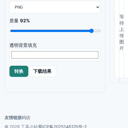
等
质量
92%
待
上
传
图
透明背景填充
片
转换
下载结果
友情链接
码坊
© 2026 工具小站
蜀ICP备2025148370号-2